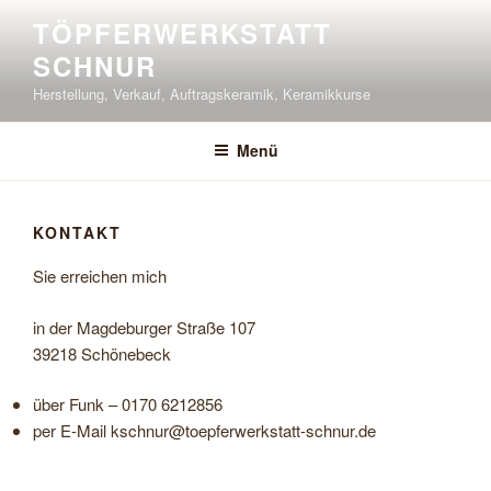
Zum
TÖPFERWERKSTATT
Inhalt
SCHNUR
springen
Herstellung, Verkauf, Auftragskeramik, Keramikkurse
Menü
KONTAKT
Sie erreichen mich
in der Magdeburger Straße 107
39218 Schönebeck
über Funk – 0170 6212856
per E-Mail kschnur@toepferwerkstatt-schnur.de