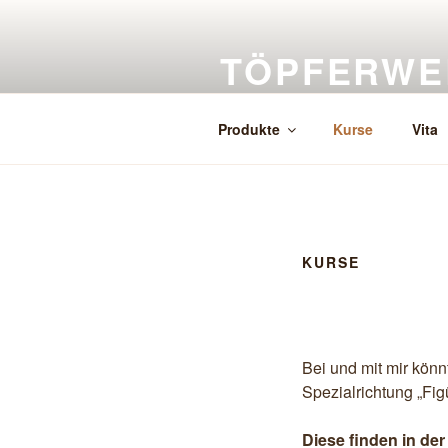
Zum
Inhalt
TÖPFERWE
springen
Herstellung, Verkauf, Auftragsk
Produkte
Kurse
Vita
KURSE
Bei und mit mir könn
Spezialrichtung „Fig
Diese finden in der