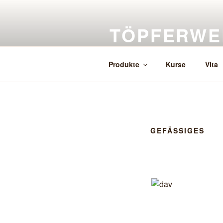
Zum
Inhalt
TÖPFERWE
springen
Herstellung, Verkauf, Auftragsk
Produkte
Kurse
Vita
GEFÄSSIGES