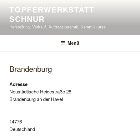
Zum
TÖPFERWERKSTATT
Inhalt
SCHNUR
springen
Herstellung, Verkauf, Auftragskeramik, Keramikkurse
Menü
Brandenburg
Adresse
Neustädtische Heidestraße 28
Brandenburg an der Havel
14776
Deutschland