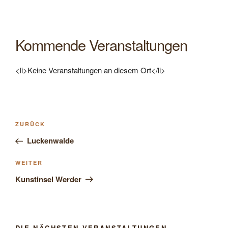
Kommende Veranstaltungen
<li>Keine Veranstaltungen an diesem Ort</li>
Beitragsnavigation
Vorheriger
ZURÜCK
Beitrag
Luckenwalde
Nächster
WEITER
Beitrag
Kunstinsel Werder
DIE NÄCHSTEN VERANSTALTUNGEN