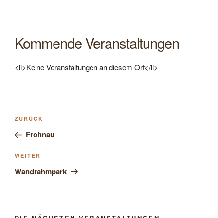
Kommende Veranstaltungen
<li>Keine Veranstaltungen an diesem Ort</li>
Beitragsnavigation
Vorheriger
ZURÜCK
Beitrag
Frohnau
Nächster
WEITER
Beitrag
Wandrahmpark
DIE NÄCHSTEN VERANSTALTUNGEN