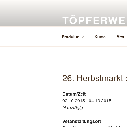
Zum
Inhalt
TÖPFERWE
springen
Herstellung, Verkauf, Auftragsk
Produkte
Kurse
Vita
26. Herbstmarkt
Datum/Zeit
02.10.2015 - 04.10.2015
Ganztägig
Veranstaltungsort