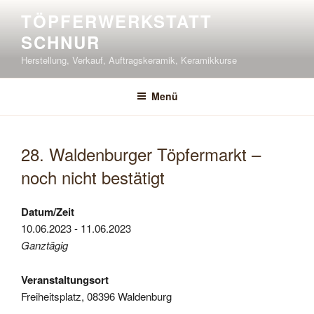
Zum
TÖPFERWERKSTATT
Inhalt
SCHNUR
springen
Herstellung, Verkauf, Auftragskeramik, Keramikkurse
Menü
28. Waldenburger Töpfermarkt –
noch nicht bestätigt
Datum/Zeit
10.06.2023 - 11.06.2023
Ganztägig
Veranstaltungsort
Freiheitsplatz, 08396 Waldenburg