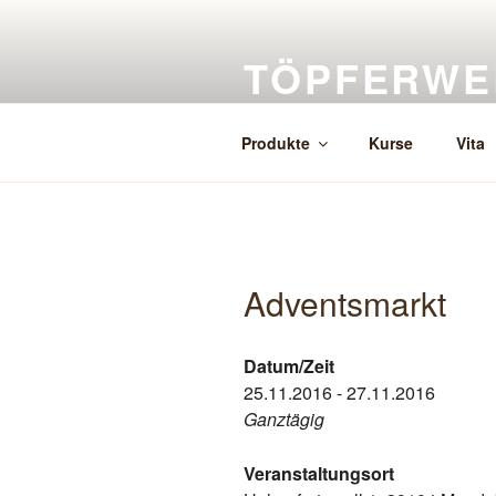
Zum
Inhalt
TÖPFERWE
springen
Herstellung, Verkauf, Auftragsk
Produkte
Kurse
Vita
Adventsmarkt
Datum/Zeit
25.11.2016 - 27.11.2016
Ganztägig
Veranstaltungsort