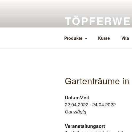
Zum
Inhalt
TÖPFERWE
springen
Herstellung, Verkauf, Auftragsk
Produkte
Kurse
Vita
Gartenträume in
Datum/Zeit
22.04.2022 - 24.04.2022
Ganztägig
Veranstaltungsort