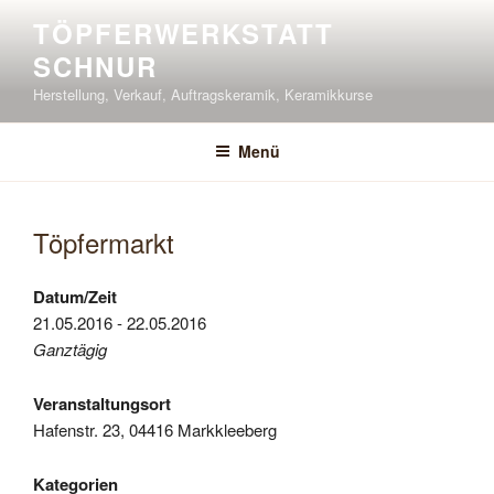
Zum
TÖPFERWERKSTATT
Inhalt
SCHNUR
springen
Herstellung, Verkauf, Auftragskeramik, Keramikkurse
Menü
Töpfermarkt
Datum/Zeit
21.05.2016 - 22.05.2016
Ganztägig
Veranstaltungsort
Hafenstr. 23, 04416 Markkleeberg
Kategorien