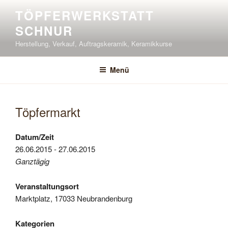
Zum
TÖPFERWERKSTATT
Inhalt
SCHNUR
springen
Herstellung, Verkauf, Auftragskeramik, Keramikkurse
Menü
Töpfermarkt
Datum/Zeit
26.06.2015 - 27.06.2015
Ganztägig
Veranstaltungsort
Marktplatz, 17033 Neubrandenburg
Kategorien