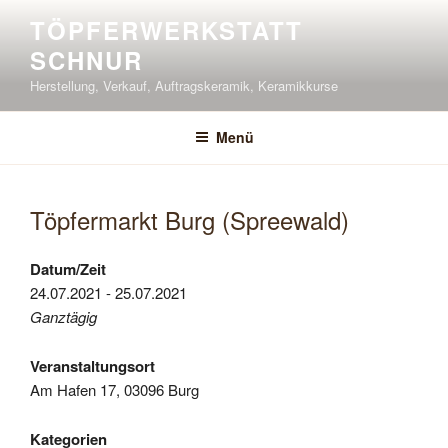
Zum
TÖPFERWERKSTATT
Inhalt
SCHNUR
springen
Herstellung, Verkauf, Auftragskeramik, Keramikkurse
Menü
Töpfermarkt Burg (Spreewald)
Datum/Zeit
24.07.2021 - 25.07.2021
Ganztägig
Veranstaltungsort
Am Hafen 17, 03096 Burg
Kategorien