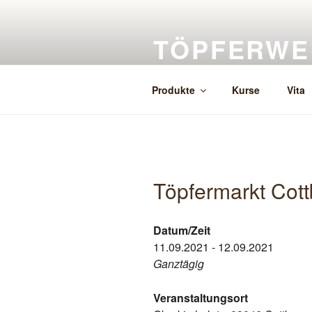
Zum
Inhalt
TÖPFERWE
springen
Herstellung, Verkauf, Auftragsk
Produkte
Kurse
Vita
Töpfermarkt Cot
Datum/Zeit
11.09.2021 - 12.09.2021
Ganztägig
Veranstaltungsort