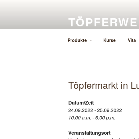
Zum
Inhalt
TÖPFERWE
springen
Herstellung, Verkauf, Auftragsk
Produkte
Kurse
Vita
Töpfermarkt in L
Datum/Zeit
24.09.2022 - 25.09.2022
10:00 a.m. - 6:00 p.m.
Veranstaltungsort