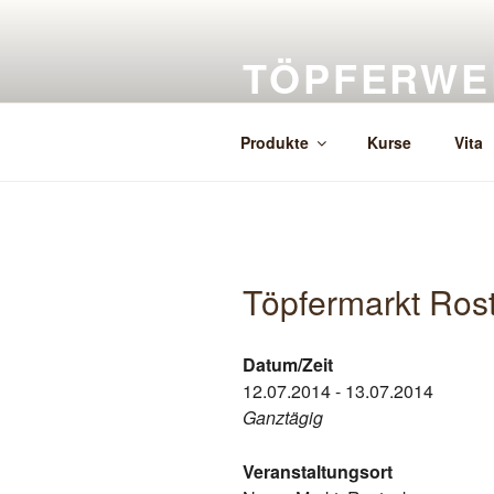
Zum
Inhalt
TÖPFERWE
springen
Herstellung, Verkauf, Auftragsk
Produkte
Kurse
Vita
Töpfermarkt Ros
Datum/Zeit
12.07.2014 - 13.07.2014
Ganztägig
Veranstaltungsort