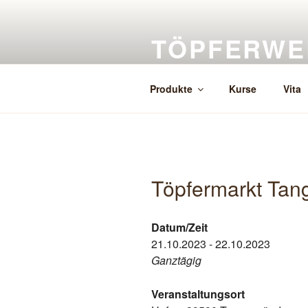
Zum
Inhalt
TÖPFERWE
springen
Herstellung, Verkauf, Auftragsk
Produkte
Kurse
Vita
Töpfermarkt Ta
Datum/Zeit
21.10.2023 - 22.10.2023
Ganztägig
Veranstaltungsort