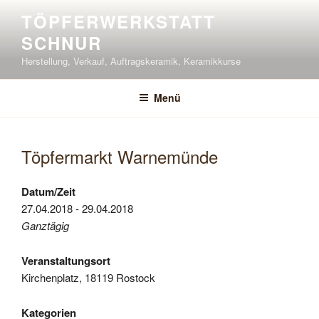
Zum
TÖPFERWERKSTATT
Inhalt
SCHNUR
springen
Herstellung, Verkauf, Auftragskeramik, Keramikkurse
Menü
Töpfermarkt Warnemünde
Datum/Zeit
27.04.2018 - 29.04.2018
Ganztägig
Veranstaltungsort
Kirchenplatz, 18119 Rostock
Kategorien