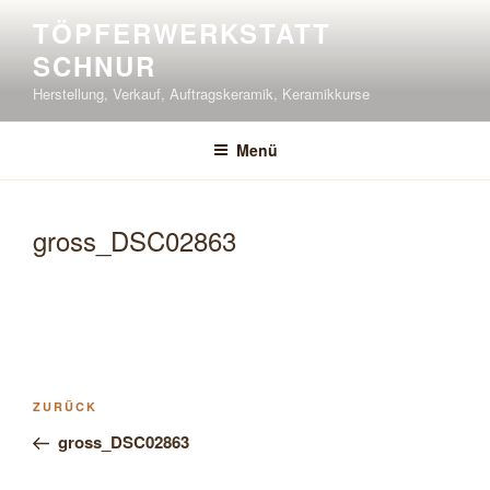
Zum
TÖPFERWERKSTATT
Inhalt
SCHNUR
springen
Herstellung, Verkauf, Auftragskeramik, Keramikkurse
Menü
gross_DSC02863
Beitragsnavigation
Vorheriger
ZURÜCK
Beitrag
gross_DSC02863